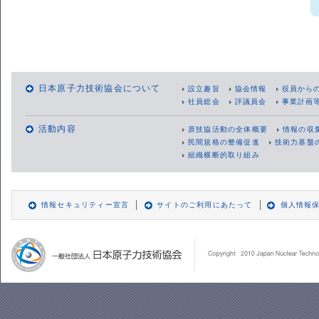
日本原子力技術協会について
設立趣旨
協会情報
役員から
社員総会
評議員会
事業計画
活動内容
原技協活動の全体概要
情報の収
民間規格の整備促進
技術力基盤
組織横断的取り組み
情報セキュリティー宣言
サイトのご利用にあたって
個人情報