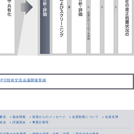
INPO技術交流会議開催実績
趣旨
協会情報
役員からのメッセージ
会員制度について
会員名簿
総会
評議員会
事業計画等
協活動の全体概要
情報の収集・分析・活用
安全文化の推進