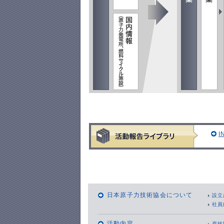
日本原子力技術協会について
設立
社員
活動内容
原技