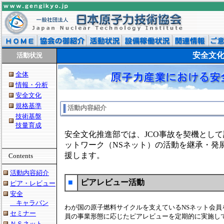
安全文
活動状況
全体
情報・分析
安全文化
規格基準
活動内容紹介
技術基盤
技量育成
安全文化推進部では、JCO事故を契機とし
ットワーク（NSネット）の活動を継承・発
援します。
Contents
活動内容紹介
■
ピアレビュー活動
ピア・レビュー
安全
キャラバン
わが国の原子燃料サイクルを支えているNSネット会員
セミナー
員の事業形態に応じたピアレビューを定期的に実施し
ＮＳネット